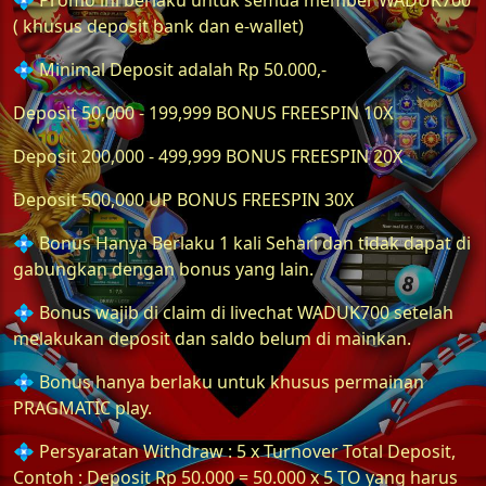
💠 Promo ini berlaku untuk semua member WADUK700
( khusus deposit bank dan e-wallet)
💠 Minimal Deposit adalah Rp 50.000,-
Deposit 50,000 - 199,999 BONUS FREESPIN 10X
Deposit 200,000 - 499,999 BONUS FREESPIN 20X
Deposit 500,000 UP BONUS FREESPIN 30X
💠 Bonus Hanya Berlaku 1 kali Sehari dan tidak dapat di
gabungkan dengan bonus yang lain.
💠 Bonus wajib di claim di livechat WADUK700 setelah
melakukan deposit dan saldo belum di mainkan.
💠 Bonus hanya berlaku untuk khusus permainan
PRAGMATIC play.
💠 Persyaratan Withdraw : 5 x Turnover Total Deposit,
Contoh : Deposit Rp 50.000 = 50.000 x 5 TO yang harus