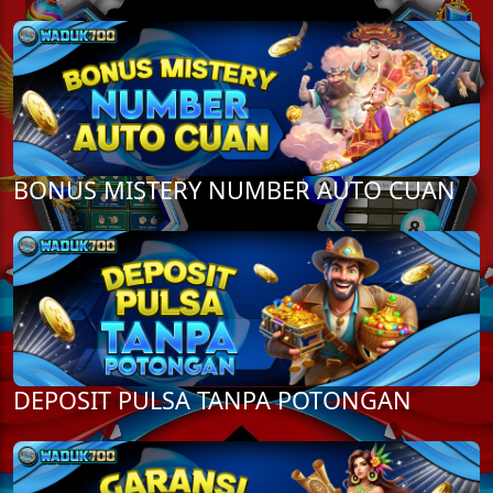
BONUS MISTERY NUMBER AUTO CUAN
DEPOSIT PULSA TANPA POTONGAN