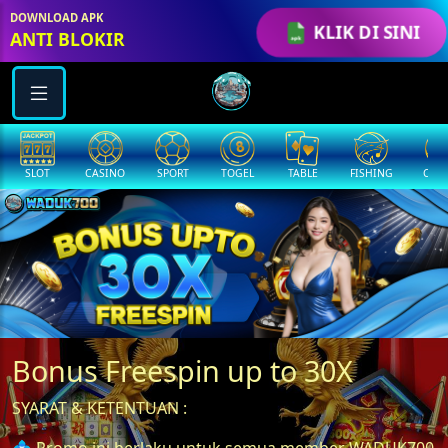
DOWNLOAD APK
KLIK DI SINI
ANTI BLOKIR
CASINO
SPORT
TOGEL
TABLE
FISHING
COCK F.
ARC
Bonus Freespin up to 30X
SYARAT & KETENTUAN :