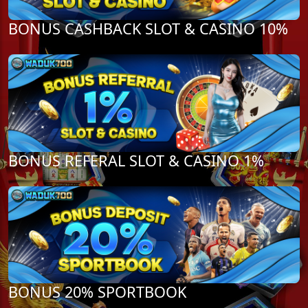
BONUS CASHBACK SLOT & CASINO 10%
BONUS REFERAL SLOT & CASINO 1%
BONUS 20% SPORTBOOK