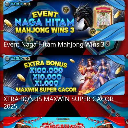
Event Naga Hitam Mahjong Wins 3
XTRA BONUS MAXWIN SUPER GACOR
2025