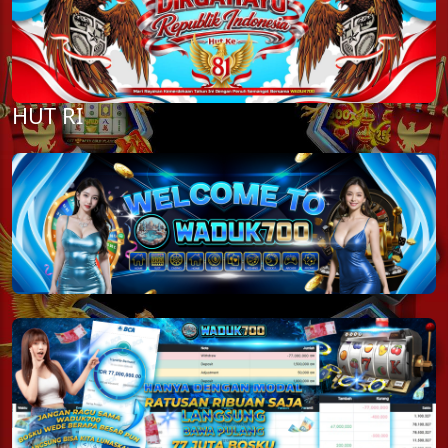
HUT RI