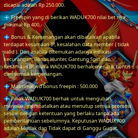
dicapai adalah Rp 250.000.
💠 Freespin yang di berikan WADUK700 nilai bet nya
minimal Rp 400,-
💠 Bonus & Kemenangan akan dibatalkan apabila
terdapat kesamaan IP, kesalahan data member ( tidak
valid ). Dan apabila ditemukan adanya indikasi
kecurangan, Bonus Hunter, Gantung Spin dan
Kesamaan IP, maka WADUK700 berhak menarik bonus
dan semua kemenangan.
💠 Maksimal wd bonus freepin : 500.000
💠 Pihak WADUK700 berhak untuk mengubah,
menolak, membatalkan atau menutup semua promosi
sesuai dengan ketentuan yang berlaku tanpa ada
pemberitahuan sebelumnya. Keputusan WADUK700
adalah Mutlak dan Tidak dapat di Ganggu Gugat.