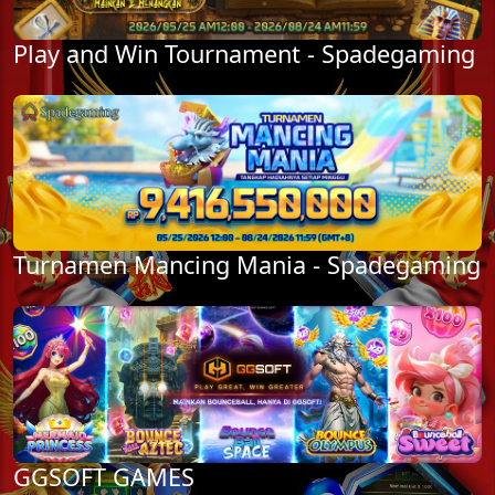
Play and Win Tournament - Spadegaming
Turnamen Mancing Mania - Spadegaming
GGSOFT GAMES