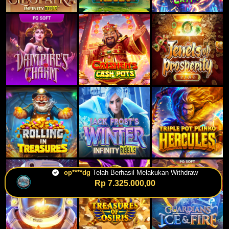
op****dg
Telah Berhasil Melakukan Withdraw
Rp 7.325.000,00