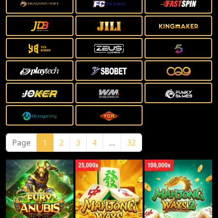
Page
1
2
3
4
...
32