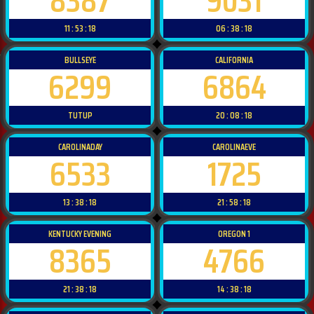
8387
9031
11 : 53 : 17
06 : 38 : 17
BULLSEYE
CALIFORNIA
6299
6864
TUTUP
20 : 08 : 17
CAROLINADAY
CAROLINAEVE
6533
1725
13 : 38 : 17
21 : 58 : 17
KENTUCKY EVENING
OREGON 1
8365
4766
21 : 38 : 17
14 : 38 : 17