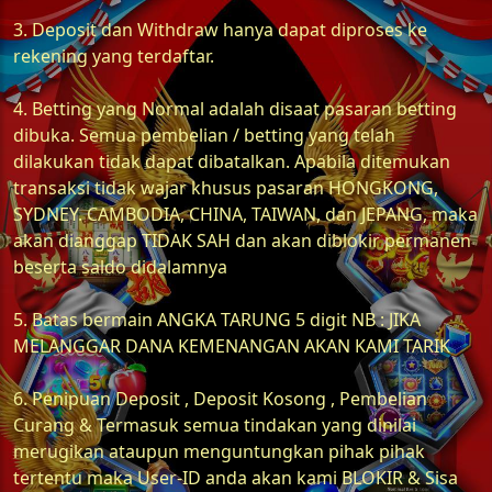
3. Deposit dan Withdraw hanya dapat diproses ke
rekening yang terdaftar.
4. Betting yang Normal adalah disaat pasaran betting
dibuka. Semua pembelian / betting yang telah
dilakukan tidak dapat dibatalkan. Apabila ditemukan
transaksi tidak wajar khusus pasaran HONGKONG,
SYDNEY. CAMBODIA, CHINA, TAIWAN, dan JEPANG, maka
akan dianggap TIDAK SAH dan akan diblokir permanen
beserta saldo didalamnya
5. Batas bermain ANGKA TARUNG 5 digit NB : JIKA
MELANGGAR DANA KEMENANGAN AKAN KAMI TARIK
6. Penipuan Deposit , Deposit Kosong , Pembelian
Curang & Termasuk semua tindakan yang dinilai
merugikan ataupun menguntungkan pihak pihak
tertentu maka User-ID anda akan kami BLOKIR & Sisa