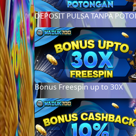
DEPOSIT PULSA TANPA POT
Bonus Freespin up to 30X