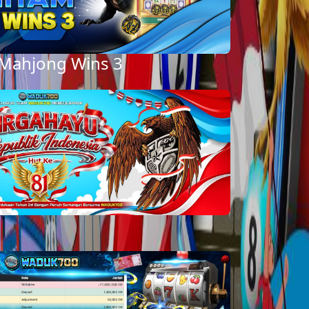
 Mahjong Wins 3