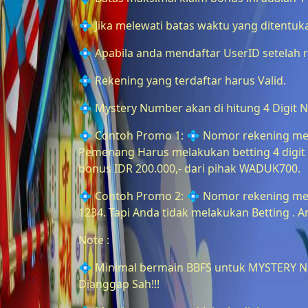
💠 Jika melewati batas waktu yang ditentu
💠 Apabila anda mendaftar UserID setelah 
💠 Rekening yang terdaftar harus Valid.
💠 Mystery Number akan di hitung 4 Digit 
💠 Contoh Promo 1: 💠 Nomor rekening memb
Pemenang Harus melakukan betting 4 digit
bonus IDR 200.000,- dari pihak WADUK700.
💠 Contoh Promo 2: 💠 Nomor rekening mem
1234. Tapi Anda tidak melakukan Betting .
Note :
💠 Minimal bermain BBFS untuk MYSTERY NU
Dianggap Sah!!!