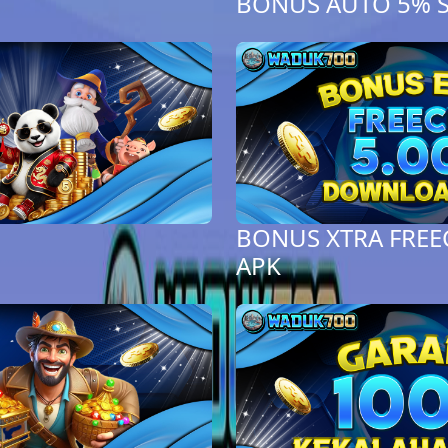
BONUS AUTO 5% S
BONUS XTRA FREE
APK