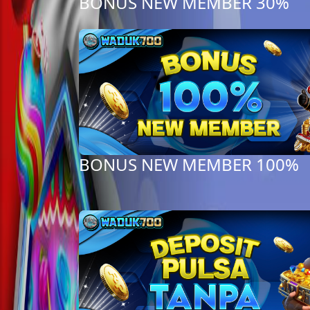
BONUS NEW MEMBER 30%
BONUS NEW MEMBER 100%