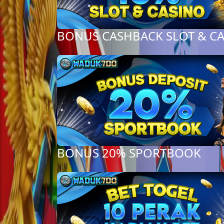
BONUS CASHBACK SLOT & C
BONUS 20% SPORTBOOK