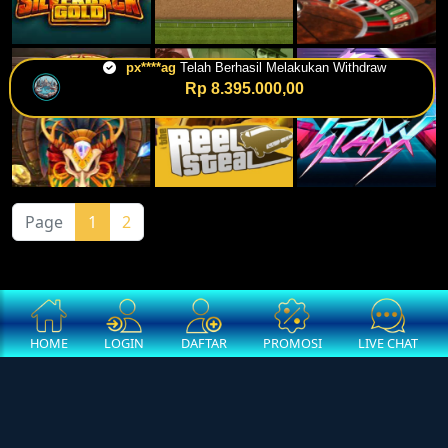
px****ag
Telah Berhasil Melakukan Withdraw
Rp 8.395.000,00
Page
1
2
HOME
LOGIN
DAFTAR
PROMOSI
LIVE CHAT