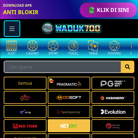
DOWNLOAD APK
KLIK DI SINI
ANTI BLOKIR
SLOT
CASINO
SPORT
TOGEL
TABLE
FISHING
COCK
Semua